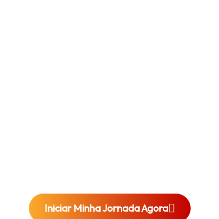
Como você viu até aqui, o processo de
admissão para as
maiores universidades
internacionais
demanda, além de tempo e
dedicação aos estudos, conhecimentos
intensivos sobre cada etapa da sua
candidatura.
E foi pensando nisso que construímos
uma
equipe dedicada a cuidar de cada etapa
desses processos,
agilizando e tornando a
sua jornada
muito mais leve e descomplicada.
Preparado para trilhar o seu caminho com a
E+?
Iniciar Minha Jornada Agora